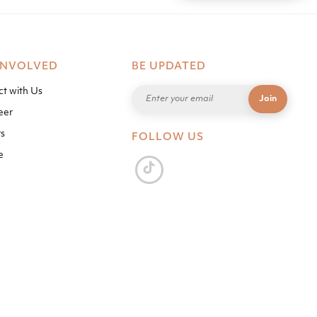
INVOLVED
BE UPDATED
t with Us
eer
s
FOLLOW US
e
BY
HELLO POMELO
.