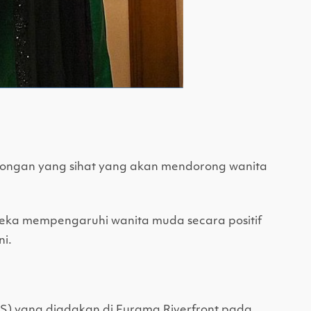
okongan yang sihat yang akan mendorong wanita
ka mempengaruhi wanita muda secara positif
i.
IS) yang diadakan di Furama Riverfront pada