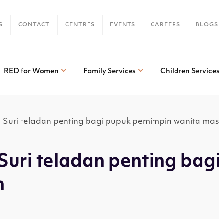
S
CONTACT
CENTRES
EVENTS
CAREERS
BLOGS
RED for Women
Family Services
Children Service
: Suri teladan penting bagi pupuk pemimpin wanita ma
Suri teladan penting ba
n