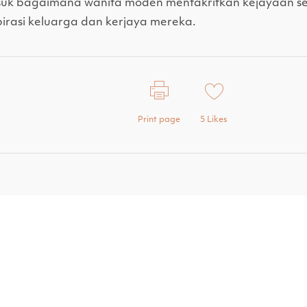
suk bagaimana wanita moden mentakrifkan kejayaan s
irasi keluarga dan kerjaya mereka.
Print page
5
Likes