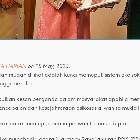
TA HARIAN
on 15 May, 2023.
dan mudah dilihat adalah kunci memupuk sistem eko s
inggi mereka.
ulkan kesan berganda dalam masyarakat apabila mere
capaian dan kesejahteraan psikososial wanita muda in
rlukan untuk memupuk pemimpin wanita masa depan.
ika menghadiri acara ‘Harmony Raya’ anjuran PPIS (PP