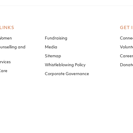
LINKS
GET 
 Women
Fundraising
Connec
unselling and
Media
Volunt
Sitemap
Career
rvices
Whistleblowing Policy
Donat
Care
Corporate Governance
|
|
 ALL RIGHTS RESERVED
PRIVACY NOTICE
WEBSITE 