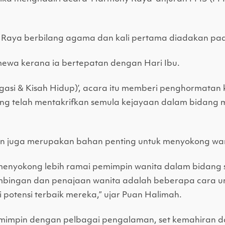
 Raya berbilang agama dan kali pertama diadakan pa
timewa kerana ia bertepatan dengan Hari Ibu.
asi & Kisah Hidup)’, acara itu memberi penghormatan 
ng telah mentakrifkan semula kejayaan dalam bidang m
n juga merupakan bahan penting untuk menyokong wa
enyokong lebih ramai pemimpin wanita dalam bidang se
bimbingan dan penajaan wanita adalah beberapa cara 
potensi terbaik mereka,” ujar Puan Halimah.
mpin dengan pelbagai pengalaman, set kemahiran da