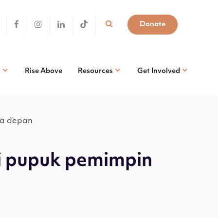
Donate
s
Rise Above
Resources
Get Involved
sa depan
gi pupuk pemimpin