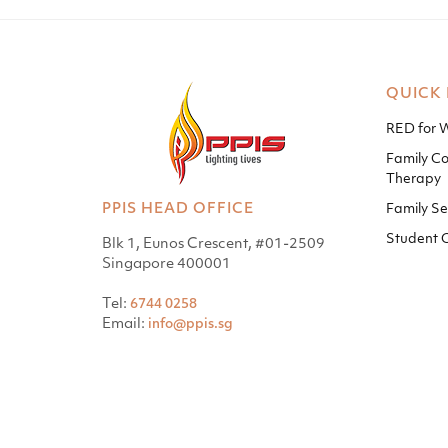
QUICK 
RED for
Family Co
Therapy
PPIS HEAD OFFICE
Family Se
Student 
Blk 1, Eunos Crescent, #01-2509
Singapore 400001
Tel:
6744 0258
Email:
info@ppis.sg
© PPIS 2015
-2026,