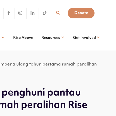
Donate
s
Rise Above
Resources
Get Involved
 sempena ulang tahun pertama rumah peralihan
u penghuni pantau
mah peralihan Rise