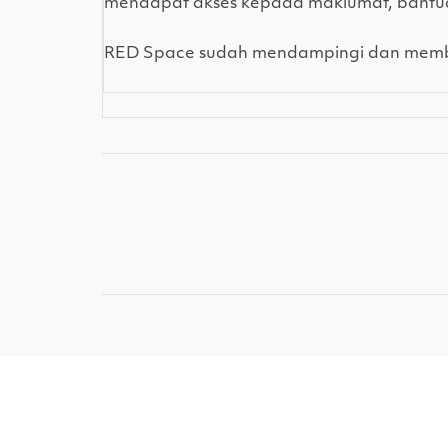
mendapat akses kepada maklumat, bantua
RED Space sudah mendampingi dan membant