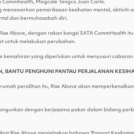
A Commhealth, Magcale Tengco Juan Carlo.
ang menawarkan pemeriksaan kesihatan mental, aktiviti-a
ntal dan bermuhasabah diri.
ise Above, dengan rakan kongsi SATA CommHealth itu 
at untuk melakukan perubahan.
 kemahiran yang diperlukan untuk menyusuri cabaran
AN, BANTU PENGHUNI PANTAU PERJALANAN KESIH
umah peralihan itu, Rise Above akan memperkenalkan 
ibangunkan dengan kerjasama pakar dalam bidang perb
ihat Rise Above menjelaskan bahawa ‘Pasport Kesihata