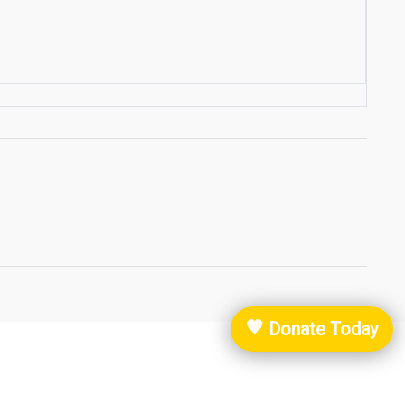
Donate Today
🧡