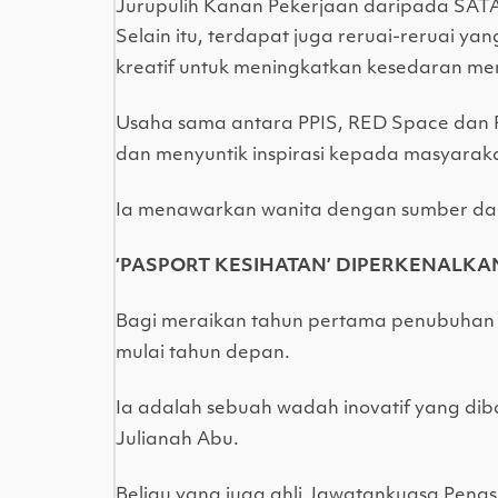
Jurupulih Kanan Pekerjaan daripada SAT
Selain itu, terdapat juga reruai-reruai y
kreatif untuk meningkatkan kesedaran me
Usaha sama antara PPIS, RED Space dan R
dan menyuntik inspirasi kepada masyarak
Ia menawarkan wanita dengan sumber dan
‘PASPORT KESIHATAN’ DIPERKENALK
Bagi meraikan tahun pertama penubuhan r
mulai tahun depan.
Ia adalah sebuah wadah inovatif yang d
Julianah Abu.
Beliau yang juga ahli Jawatankuasa Penas