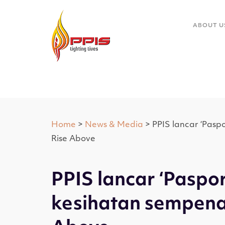
ABOUT U
Home
>
News & Media
> PPIS lancar ‘Pasp
Rise Above
PPIS lancar ‘Paspo
kesihatan sempena