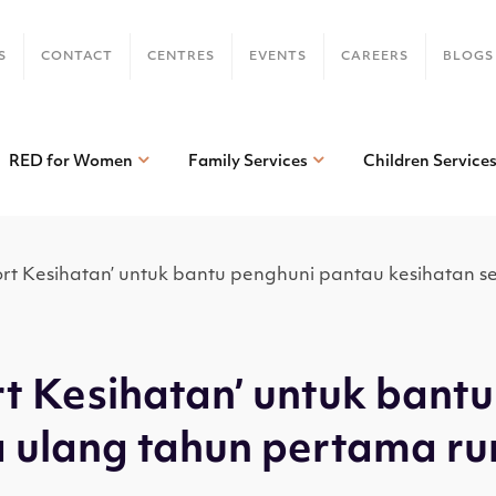
S
CONTACT
CENTRES
EVENTS
CAREERS
BLOGS
RED for Women
Family Services
Children Service
ort Kesihatan’ untuk bantu penghuni pantau kesihatan
rt Kesihatan’ untuk bant
 ulang tahun pertama ru