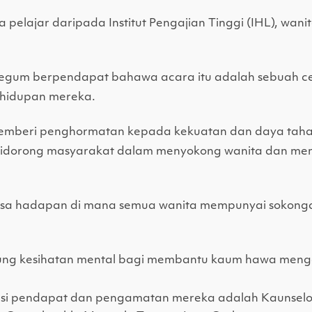
ra pelajar daripada Institut Pengajian Tinggi (IHL), wa
Begum berpendapat bahawa acara itu adalah sebuah ce
ehidupan mereka.
memberi penghormatan kepada kekuatan dan daya taha
g didorong masyarakat dalam menyokong wanita dan 
sa hadapan di mana semua wanita mempunyai sokonga
bung kesihatan mental bagi membantu kaum hawa menga
gsi pendapat dan pengamatan mereka adalah Kaunsel