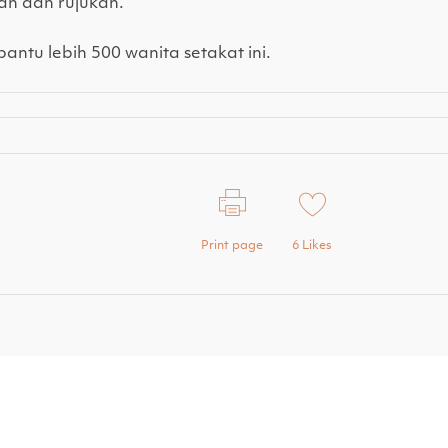
n dan rujukan.
u lebih 500 wanita setakat ini.
Print page
6
Likes