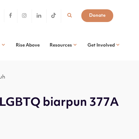
Donate
s
Rise Above
Resources
Get Involved
uh
 LGBTQ biarpun 377A