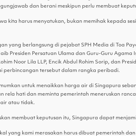
anggungjawab dan berani meskipun perlu membuat keputu
awa kita harus menyatukan, bukan memihak kepada sesi
ngan yang berlangsung di pejabat SPH Media di Toa Pay
Naib Presiden Persatuan Ulama dan Guru-Guru Agama I
im Noor Lila LLP, Encik Abdul Rohim Sorip, dan Preside
i perbincangan tersebut dalam rangka peribadi.
umkan untuk menaikkan harga air di Singapura sebany
an rela hati dan meminta pemerintah meneruskan ranca
ir atau tidak.
an membuat keputusan itu, Singapura dapat menjamin
itikal yang kami merasakan harus dibuat pemerintah d