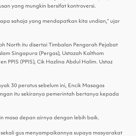
san yang mungkin bersifat kontroversi.
apa sahaja yang mendapatkan kita undian,” ujar
oh North itu disertai Timbalan Pengarah Pejabat
slam Singapura (Pergas), Ustazah Kalthom
n PPIS (PPIS), Cik Hazlina Abdul Halim. Ustaz
ak 30 peratus sebelum ini, Encik Masagos
ngan itu sekiranya pemerintah bertanya kepada
 masa depan airnya dengan lebih baik.
an sekali gus menyampaikannya supaya masyarakat