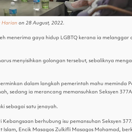
a Harian
on 28 August, 2022.
eh menerima gaya hidup LGBTQ kerana ia melanggar a
rus menyisihkan golongan tersebut, sebaliknya menga
icerminkan dalam langkah pemerintah mahu meminda Pe
mah, sedang ia merancang memansuhkan Seksyen 377A
ki sebagai satu jenayah.
i Kebangsaan berhubung isu pemansuhan Seksyen 377A a
 Islam, Encik Masagos Zulkifli Masagos Mohamad, ber