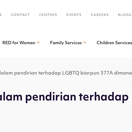
S
CONTACT
CENTRES
EVENTS
CAREERS
BLOGS
RED for Women
Family Services
Children Service
dalam pendirian terhadap LGBTQ biarpun 377A dimans
lam pendirian terhadap