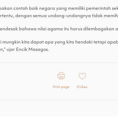
kan contoh baik negara yang memiliki pemerintah sek
ertentu, dengan semua undang-undangnya tidak memi
endesak bahawa nilai agama itu harus dilembagakan 
 ini mungkin kita dapat apa yang kita hendaki tetapi ap
n,” ujar Encik Masagos.
Print page
0
Likes