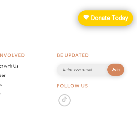
Donate Today
🧡
INVOLVED
BE UPDATED
t with Us
eer
s
FOLLOW US
e