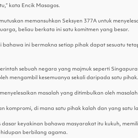
u,” kata Encik Masagos.
mutuskan memansuhkan Seksyen 377A untuk menyelesa
arga, beliau berkata ini satu komitmen yang besar.
ahawa ini bermakna setiap pihak dapat sesuatu teta
emerintah sebuah negara yang majmuk seperti Singapur
oleh mengambil kesemuanya sekali daripada satu pihak
 menyelesaikan masalah yang ditimbulkan oleh masala
n kompromi, di mana satu pihak kalah dan yang satu l
as dasar keyakinan bahawa masyarakat itu kukuh, memil
ehidupan berbilang agama.