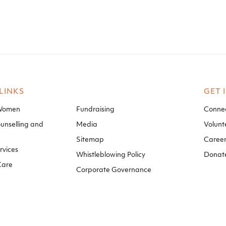
LINKS
GET 
 Women
Fundraising
Connec
unselling and
Media
Volunt
Sitemap
Career
rvices
Whistleblowing Policy
Donat
Care
Corporate Governance