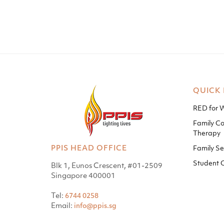
QUICK 
RED for
Family Co
Therapy
PPIS HEAD OFFICE
Family Se
Student 
Blk 1, Eunos Crescent, #01-2509
Singapore 400001
Tel:
6744 0258
Email:
info@ppis.sg